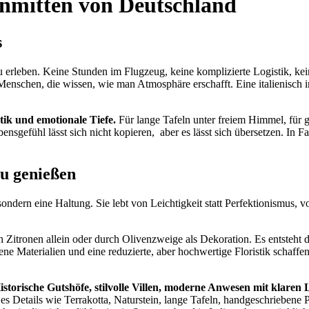
 inmitten von Deutschland
s
zu erleben. Keine Stunden im Flugzeug, keine komplizierte Logistik, k
Menschen, die wissen, wie man Atmosphäre erschafft. Eine italienisch i
tik und emotionale Tiefe.
Für lange Tafeln unter freiem Himmel, für gu
ebensgefühl lässt sich nicht kopieren, aber es lässt sich übersetzen. I
zu genießen
, sondern eine Haltung. Sie lebt von Leichtigkeit statt Perfektionismus, 
ch Zitronen allein oder durch Olivenzweige als Dekoration. Es entsteht 
 Materialien und eine reduzierte, aber hochwertige Floristik schaffen 
storische Gutshöfe, stilvolle Villen, moderne Anwesen mit klaren
d es Details wie Terrakotta, Naturstein, lange Tafeln, handgeschrieben