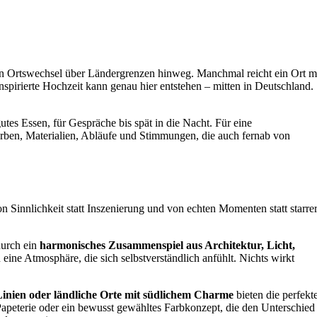
ein Ortswechsel über Ländergrenzen hinweg. Manchmal reicht ein Ort m
nspirierte Hochzeit kann genau hier entstehen – mitten in Deutschland.
tes Essen, für Gespräche bis spät in die Nacht. Für eine
n Farben, Materialien, Abläufe und Stimmungen, die auch fernab von
von Sinnlichkeit statt Inszenierung und von echten Momenten statt starre
durch ein
harmonisches Zusammenspiel aus Architektur, Licht,
eine Atmosphäre, die sich selbstverständlich anfühlt. Nichts wirkt
 Linien oder ländliche Orte mit südlichem Charme
bieten die perfekt
e Papeterie oder ein bewusst gewähltes Farbkonzept, die den Unterschied