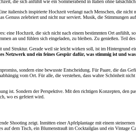
eit, die sich anfühlt wie ein Sommerabend in Italien ohne tatsächlich 
 Eine italienisch inspirierte Hochzeit verlangt nach Menschen, die nic
, das Genuss zelebriert und nicht nur serviert. Musik, die Stimmungen auf
s: eine Hochzeit, die sich nicht nach einem bestimmten Ort anfühlt
ommen an und fühlen sich eingeladen, zu bleiben. Zu genießen. Teil de
t und Struktur. Gerade weil sie leicht wirken soll, ist im Hintergrund 
es Netzwerk und ein feines Gespür dafür, was stimmig ist und was 
Kompromiss, sondern eine bewusste Entscheidung. Für Paare, die das Gefü
abhängig vom Ort. Für alle, die verstehen, dass wahre Schönheit nich
rnung ist. Sondern der Perspektive. Mit den richtigen Konzepten, den pa
ich, wo es gefeiert wird.
rende Shooting zeigt. Inmitten einer Apfelplantage mit einem steinernen
s auf dem Tisch, ein Blumenstrauß im Cocktailglas und ein Vintage Ca